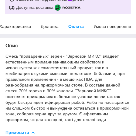
Доступна доставка
Характеристики
Доставка
Оплата
Умови повернення
Опис
Смесь "приваренных" зерен - "Зерновой МИКС" владеет
естественным приманиванивающим свойством и
используется как самостоятельный продукт, так и в
комбинации с сухими смесями, пеллетсом, бойлами и, при
правильном применении - в мешочках ПВА, для
разнообразия на прикормочном столе. В составе данной
смеси 70% гороха и 30% конопли. "Зерновой МИКС"
позволяет прикармливать большие участки ловли,так как
будет быстро идентифицирован рыбой. Рыба не насыщается
им слишком быстро и вынуждена оставаться в прикормочной
зоне, собирая зерна друг за другом. Є ефективним
прикормом, як для холодної, так і для теплої води.
Приховати