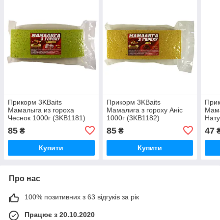
Прикорм 3KBaits
Прикорм 3KBaits
Прик
Мамалыга из гороха
Мамалига з гороху Аніс
Мама
Чеснок 1000г (3KB1181)
1000г (3KB1182)
Нату
(3KB
85
85
47
₴
₴
Купити
Купити
Про нас
100% позитивних з 63 відгуків за рік
Працює з 20.10.2020