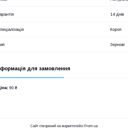
арантія
14 днів
пеціалізація
Короп
ип
Зернові
нформація для замовлення
іна:
90 ₴
Сайт створений на маркетплейсі
Prom.ua