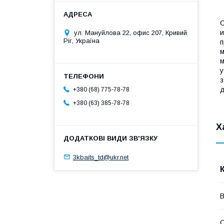
С
и
ул. Мануйлова 22, офис 207, Кривий
Ріг, Україна
п
м
м
у
з
д
+380 (68) 775-78-78
+380 (63) 385-78-78
Х
3kbaits_td@ukr.net
В