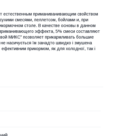
еет естественным приманиванивающим свойством
 сухими смесями, пеллетсом, бойлами и, при
икормочном столе. В качестве основы в данном
о приманивающего эффекта, 5% смеси составляют
рновой МИКС" позволяет прикармливать большие
не насичується їм занадто швидко і змушена
 ефективним прикормом, як для холодної, так і
ьний