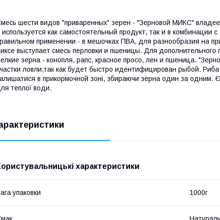
месь шести видов "приваренных" зерен - "Зерновой МИКС" влад
 используется как самостоятельный продукт, так и в комбинации с
равильном применении - в мешочках ПВА, для разнообразия на пр
иксе выступает смесь перловки и пшеницы. Для дополнительног
елкие зерна - конопля, рапс, красное просо, лен и пшеница. "Зе
частки ловли,так как будет быстро идентифицирован рыбой. Риба 
алишатися в прикормочной зоні, збираючи зерна один за одним. Є
ля теплої води.
арактеристики
Користувальницькі характеристики
ага упаковки
1000г
Смак
Натурал