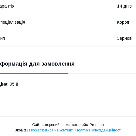
арантія
14 днів
пеціалізація
Короп
ип
Зернові
нформація для замовлення
іна:
95 ₴
Сайт створений на маркетплейсі
Prom.ua
3kbaits |
Поскаржитися на контент
|
Політика конфіденційності