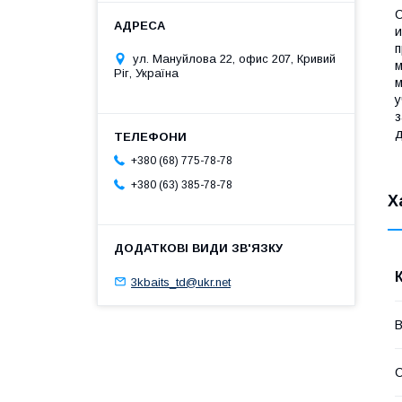
С
и
п
ул. Мануйлова 22, офис 207, Кривий
м
Ріг, Україна
м
у
з
д
+380 (68) 775-78-78
+380 (63) 385-78-78
Х
3kbaits_td@ukr.net
В