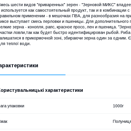
месь шести видов "приваренных" зерен - "Зерновой МИКС" влад
 используется как самостоятельный продукт, так и в комбинации с
равильном применении - в мешочках ПВА, для разнообразия на пр
иксе выступает смесь перловки и пшеницы. Для дополнительног
елкие зерна - конопля, рапс, красное просо, лен и пшеница. "Зе
частки ловли,так как будет быстро идентифицирован рыбой. Риба 
алишатися в прикормочной зоні, збираючи зерна один за одним. Є
ля теплої води.
арактеристики
Користувальницькі характеристики
ага упаковки
1000г
Смак
Полуниц