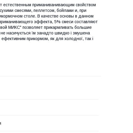
еет естественным приманиванивающим свойством
 сухими смесями, пеллетсом, бойлами и, при
икормочном столе. В качестве основы в данном
о приманивающего эффекта, 5% смеси составляют
рновой МИКС" позволяет прикармливать большие
не насичується їм занадто швидко і змушена
 ефективним прикормом, як для холодної, так і
я