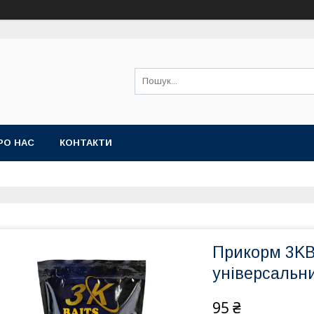
РО НАС
КОНТАКТИ
Прикорм 3KB
універсальн
95 ₴