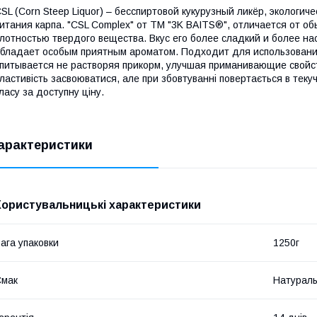
SL (Corn Steep Liquor) – бесспиртовой кукурузный ликёр, экологи
итания карпа. "CSL Complex" от ТМ "3K BAITS®", отличается от 
лотностью твердого вещества. Вкус его более сладкий и более н
бладает особым приятным ароматом. Подходит для использовани
питывается не растворяя прикорм, улучшая приманивающие свойст
ластивість засвоюватися, але при збовтуванні повертається в тек
ласу за доступну ціну.
арактеристики
Користувальницькі характеристики
ага упаковки
1250г
Смак
Натурал