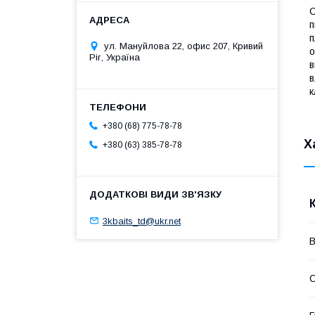
C
п
п
ул. Мануйлова 22, офис 207, Кривий
о
Ріг, Україна
в
в
к
+380 (68) 775-78-78
Х
+380 (63) 385-78-78
3kbaits_td@ukr.net
В