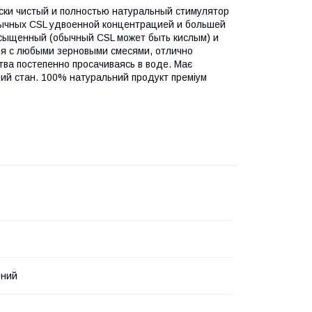
чески чистый и полностью натуральный стимулятор
обычных CSL удвоенной концентрацией и большей
асыщенный (обычный CSL может быть кислым) и
я с любыми зерновыми смесями, отлично
ва постепенно просачиваясь в воде. Має
учий стан. 100% натуральний продукт преміум
ьний