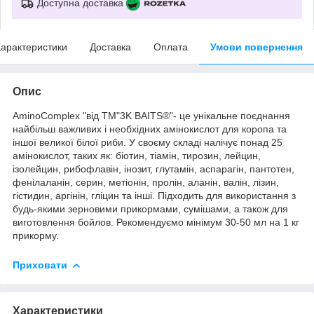
Доступна доставка
арактеристики
Доставка
Оплата
Умови повернення
Опис
AminoComplex "від ТМ"3K BAITS®"- це унікальне поєднання
найбільш важливих і необхідних амінокислот для коропа та
іншої великої білої риби. У своєму складі налічує понад 25
амінокислот, таких як: біотин, тіамін, тирозин, лейцин,
ізолейцин, рибофлавін, інозит, глутамін, аспарагін, пантотен,
фенілаланін, серин, метіонін, пролін, аланін, валін, лізин,
гістидин, аргінін, гліцин та інші. Підходить для використання з
будь-якими зерновими прикормами, сумішами, а також для
виготовлення бойлов. Рекомендуємо мінімум 30-50 мл на 1 кг
прикорму.
Приховати
Характеристики