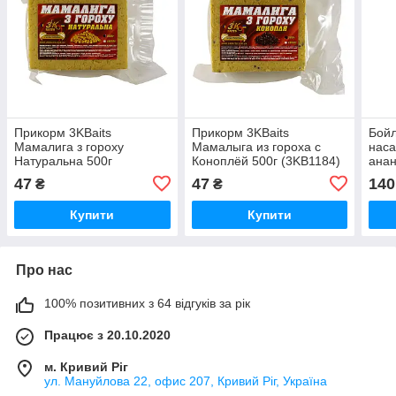
Прикорм 3KBaits
Прикорм 3KBaits
Бойл
Мамалига з гороху
Мамалыга из гороха с
наса
Натуральна 500г
Коноплёй 500г (3KB1184)
анан
(3KB1183)
(3KB
47
47
140
₴
₴
Купити
Купити
Про нас
100% позитивних з 64 відгуків за рік
Працює з 20.10.2020
м. Кривий Ріг
ул. Мануйлова 22, офис 207, Кривий Ріг, Україна