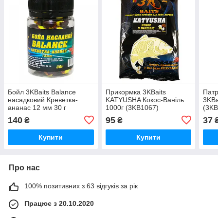
Бойл 3KBaits Balance
Прикормка 3KBaits
Патр
насадковий Креветка-
KATYUSHA Кокос-Ваніль
3KBa
ананас 12 мм 30 г
1000г (3KB1067)
(3KB
(3KB1427)
140
95
37
₴
₴
Купити
Купити
Про нас
100% позитивних з 63 відгуків за рік
Працює з 20.10.2020