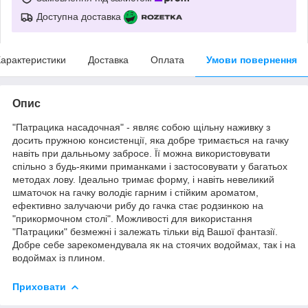
Доступна доставка
арактеристики
Доставка
Оплата
Умови повернення
Опис
"Патрацика насадочная" - являє собою щільну наживку з
досить пружною консистенції, яка добре тримається на гачку
навіть при дальньому забросе. Її можна використовувати
спільно з будь-якими приманками і застосовувати у багатьох
методах лову. Ідеально тримає форму, і навіть невеликий
шматочок на гачку володіє гарним і стійким ароматом,
ефективно залучаючи рибу до гачка стає родзинкою на
"прикормочном столі". Можливості для використання
"Патрацики" безмежні і залежать тільки від Вашої фантазії.
Добре себе зарекомендувала як на стоячих водоймах, так і на
водоймах із плином.
Приховати