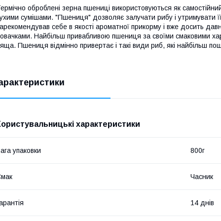
ермічно оброблені зерна пшениці використовуються як самостійний п
ухими сумішами. "Пшениця" дозволяє залучати рибу і утримувати її
арекомендував себе в якості ароматної прикорму і вже досить дав
овачками. Найбільш привабливою пшениця за своїми смаковими ха
яща. Пшениця відмінно привертає і такі види риб, які найбільш пош
арактеристики
Користувальницькі характеристики
ага упаковки
800г
Смак
Часник
арантія
14 днів