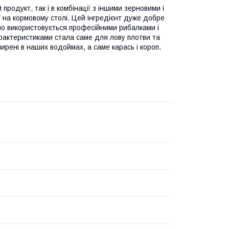
родукт, так і в комбінації з іншими зерновими і
 на кормовому столі. Цей інгредієнт дуже добре
но використовується професійними рибалками і
рактеристиками стала саме для лову плотви та
ирені в наших водоймах, а саме карась і короп.