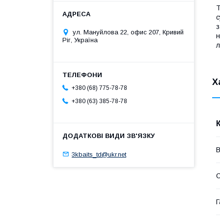
Т
с
з
ул. Мануйлова 22, офис 207, Кривий
н
Ріг, Україна
л
Х
+380 (68) 775-78-78
+380 (63) 385-78-78
В
3kbaits_td@ukr.net
Г