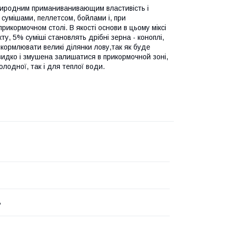
природним приманиванивающим властивість і
и сумішами, пеллетсом, бойлами і, при
рикормочном столі. В якості основи в цьому міксі
, 5% суміші становлять дрібні зерна - коноплі,
икормлювати великі ділянки лову,так як буде
идко і змушена залишатися в прикормочной зоні,
одної, так і для теплої води.
ь