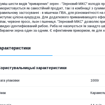
уміш шести видів "приварених" зерен - "Зерновий МІКС" володіє 
икористовується як самостійний продукт, так і в комбінації з сухим
равильному застосуванні - в мішечках ПВА, для різноманітності на п
иступає цілісна кукурудза. Для додаткового приманивающего ефекту
іпак, червоне просо, льон і пшениця. "Зерновий МІКС" дозволяє пр
видко ідентифікований рибою. Риба не насичується їм занадто шв
бираючи зерна один за одним. Є ефективним прикормом, як для хол
арактеристики
Користувальницькі характеристики
ага упаковки
1000г
Смак
Карамел