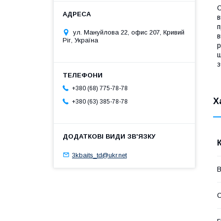
С
в
п
ул. Мануйлова 22, офис 207, Кривий
в
Ріг, Україна
р
ш
з
+380 (68) 775-78-78
Х
+380 (63) 385-78-78
3kbaits_td@ukr.net
В