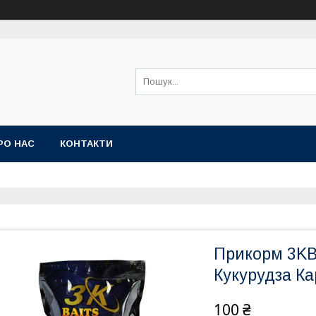
РО НАС
КОНТАКТИ
Прикорм 3KB
Кукурудза Ка
100 ₴