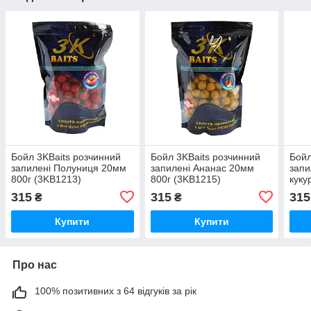
Бойл 3KBaits розчинний
Бойл 3KBaits розчинний
Бойл
запилені Полуниця 20мм
запилені Ананас 20мм
запи
800г (3KB1213)
800г (3KB1215)
куку
(3KB
315
315
315
₴
₴
Купити
Купити
Про нас
100% позитивних з 64 відгуків за рік