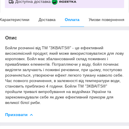
Доступна доставка
Характеристики
Доставка
Оплата
Умови повернення
Опис
Бойли розчинні від ТМ "3KBAITS®" - це ефективний
високоякісний продукт, який може використовуватися для лову
коропових. Бойл має збалансований склад поживних і
привабливих елементів. Потрапляючи у воду, бойл починає
виділяти залучають і поживні речовини, при цьому, поступово
розчиняється, утворюючи ефект легкого туману навколо себе.
Час повного розчинення, в залежності від температури води,
становить приблизно 4 години. Бойли ТМ "3KBAITS®"
пройшли тривалі випробування на водоймах України та
зарекомендували себе як дуже ефективний прикорм для
великої білої риби.
Приховати