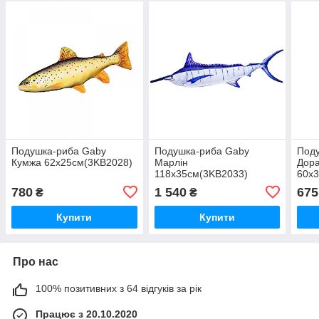
Подушка-риба Gaby
Подушка-риба Gaby
Под
Кумжа 62х25см(3KB2028)
Марлін
Дор
118х35см(3KB2033)
60х
780
1 540
675
₴
₴
Купити
Купити
Про нас
100% позитивних з 64 відгуків за рік
Працює з 20.10.2020