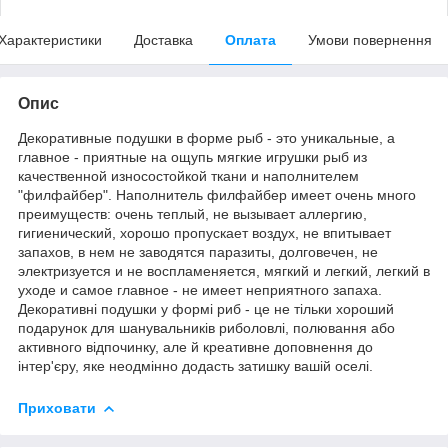
Характеристики
Доставка
Оплата
Умови повернення
Опис
Декоративные подушки в форме рыб - это уникальные, а
главное - приятные на ощупь мягкие игрушки рыб из
качественной износостойкой ткани и наполнителем
"филфайбер". Наполнитель филфайбер имеет очень много
преимуществ: очень теплый, не вызывает аллергию,
гигиенический, хорошо пропускает воздух, не впитывает
запахов, в нем не заводятся паразиты, долговечен, не
электризуется и не воспламеняется, мягкий и легкий, легкий в
уходе и самое главное - не имеет неприятного запаха.
Декоративні подушки у формі риб - це не тільки хороший
подарунок для шанувальників риболовлі, полювання або
активного відпочинку, але й креативне доповнення до
інтер'єру, яке неодмінно додасть затишку вашій оселі.
Приховати