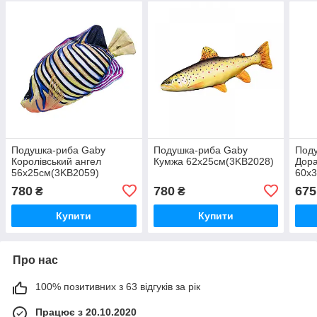
Подушка-риба Gaby
Подушка-риба Gaby
Под
Королівський ангел
Кумжа 62х25см(3KB2028)
Дор
56х25см(3KB2059)
60х
780
780
675
₴
₴
Купити
Купити
Про нас
100% позитивних з 63 відгуків за рік
Працює з 20.10.2020