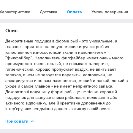
Характеристики
Доставка
Оплата
Умови повернення
Опис
Декоративные подушки в форме рыб - это уникальные, а
главное - приятные на ощупь мягкие игрушки рыб из
качественной износостойкой ткани и наполнителем
"филфайбер". Наполнитель филфайбер имеет очень много
преимуществ: очень теплый, не вызывает аллергию,
гигиенический, хорошо пропускает воздух, не впитывает
запахов, в нем не заводятся паразиты, долговечен, не
электризуется и не воспламеняется, мягкий и легкий, легкий в
уходе и самое главное - не имеет неприятного запаха.
Декоративні подушки у формі риб - це не тільки хороший
подарунок для шанувальників риболовлі, полювання або
активного відпочинку, але й креативне доповнення до
інтер'єру, яке неодмінно додасть затишку вашій оселі.
Приховати