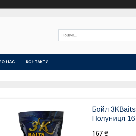
РО НАС
КОНТАКТИ
Бойл 3KBait
Полуниця 16 
167 ₴