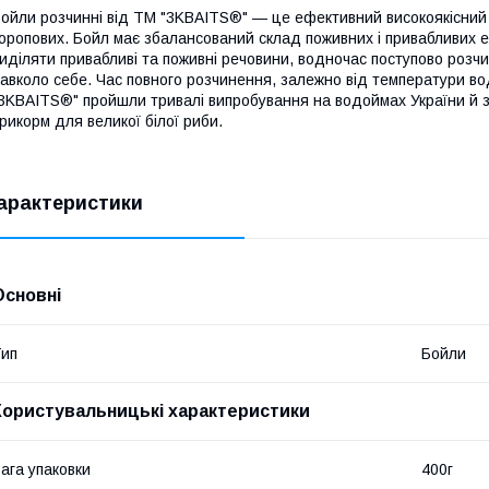
ойли розчинні від ТМ "3KBAITS®" — це ефективний високоякісний 
оропових. Бойл має збалансований склад поживних і привабливих 
иділяти привабливі та поживні речовини, водночас поступово розч
авколо себе. Час повного розчинення, залежно від температури в
3KBAITS®" пройшли тривалі випробування на водоймах України й
рикорм для великої білої риби.
арактеристики
Основні
ип
Бойли
Користувальницькі характеристики
ага упаковки
400г