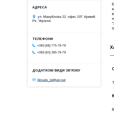
Б
к
в
ул. Мануйлова 22, офис 207, Кривий
н
Ріг, Україна
"
п
+380 (68) 775-78-78
Х
+380 (63) 385-78-78
3kbaits_td@ukr.net
Т
В