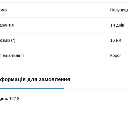
Смак
Полуниц
арантія
14 днів
озмір (")
16 мм
пеціалізація
Короп
нформація для замовлення
іна:
167 ₴