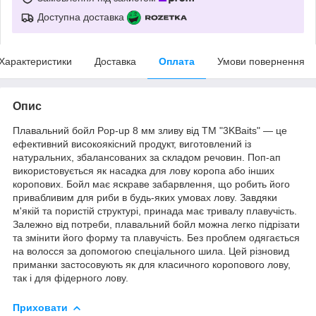
Доступна доставка
Характеристики
Доставка
Оплата
Умови повернення
Опис
Плавальний бойл Pop-up 8 мм зливу від ТМ "3KBaits" — це
ефективний високоякісний продукт, виготовлений із
натуральних, збалансованих за складом речовин. Поп-ап
використовується як насадка для лову коропа або інших
коропових. Бойл має яскраве забарвлення, що робить його
привабливим для риби в будь-яких умовах лову. Завдяки
м'якій та пористій структурі, принада має тривалу плавучість.
Залежно від потреби, плавальний бойл можна легко підрізати
та змінити його форму та плавучість. Без проблем одягається
на волосся за допомогою спеціального шила. Цей різновид
приманки застосовують як для класичного коропового лову,
так і для фідерного лову.
Приховати