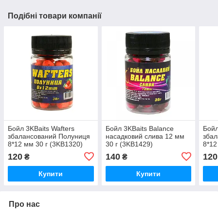
Подібні товари компанії
Бойл 3KBaits Wafters
Бойл 3KBaits Balance
Бойл
збалансований Полуниця
насадковий слива 12 мм
збал
8*12 мм 30 г (3KB1320)
30 г (3KB1429)
8*12
120
140
120
₴
₴
Купити
Купити
Про нас