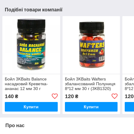
Подібні товари компанії
Бойл 3KBaits Balance
Бойл 3KBaits Wafters
Бойл
насадковий Креветка-
збалансований Полуниця
збал
ананас 12 мм 30 г
8*12 мм 30 г (3KB1320)
8*12
(3KB1427)
140
120
120
₴
₴
Купити
Купити
Про нас