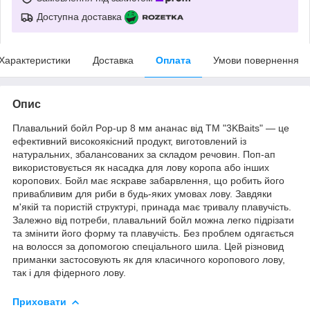
Доступна доставка
Характеристики
Доставка
Оплата
Умови повернення
Опис
Плавальний бойл Pop-up 8 мм ананас від ТМ "3KBaits" — це
ефективний високоякісний продукт, виготовлений із
натуральних, збалансованих за складом речовин. Поп-ап
використовується як насадка для лову коропа або інших
коропових. Бойл має яскраве забарвлення, що робить його
привабливим для риби в будь-яких умовах лову. Завдяки
м'якій та пористій структурі, принада має тривалу плавучість.
Залежно від потреби, плавальний бойл можна легко підрізати
та змінити його форму та плавучість. Без проблем одягається
на волосся за допомогою спеціального шила. Цей різновид
приманки застосовують як для класичного коропового лову,
так і для фідерного лову.
Приховати