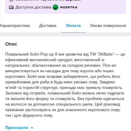
Доступна доставка
Характеристики
Доставка
Оплата
Умови повернення
Опис
Плавальний бойл Pop-up 8 мм креветка від ТМ "3KBaits" — це
ефективний високоякісний продукт, виготовлений із
натуральних, збалансованих за складом речовин. Поп-ап
використовується як насадка для лову коропа або інших
коропових. Бойл має яскраве забарвлення, що робить його
привабливим для риби в будь-яких умовах лову. Завдяки
м'якій та пористій структурі, принада має тривалу плавучість.
Залежно від потреби, плавальний бойл можна легко підрізати
та змінити його форму та плавучість. Без проблем одягається
на волосся за допомогою спеціального шила. Цей різновид
приманки застосовують як для класичного коропового лову,
так і для фідерного лову.
Приховати