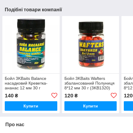
Подібні товари компанії
Бойл 3KBaits Balance
Бойл 3KBaits Wafters
Бойл
насадковий Креветка-
збалансований Полуниця
збал
ананас 12 мм 30 г
8*12 мм 30 г (3KB1320)
8*12
(3KB1427)
140
120
120
₴
₴
Купити
Купити
Про нас