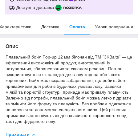
Доступна доставка
Характеристики
Доставка
Оплата
Умови повернення
Опис
Плавальний бойл Pop-up 12 мм білочан від ТМ "3KBaits" — це
ефективний високоякісний продукт, виготовлений із
натуральних, збалансованих за складом речовин. Поп-ап
використовується як насадка для лову коропа або інших
коропових. Бойл має яскраве забарвлення, що робить його
привабливим для риби в будь-яких умовах лову. Завдяки
м'якій та пористій структурі, принада має тривалу плавучість.
Залежно від потреби, плавальний бойл можна легко підрізати
та змінити його форму та плавучість. Без проблем одягається
на волосся за допомогою спеціального шила. Цей різновид
приманки застосовують як для класичного коропового лову,
так і для фідерного лову.
Приховати