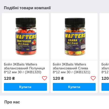
Подібні товари компанії
Бойл 3KBaits Wafters
Бойл 3KBaits Wafters
Бойл
збалансований Полуниця
збалансований Слива
збал
8*12 мм 30 г (3KB1320)
8*12 мм 30 г (3KB1321)
8*12
120
120
120
₴
₴
Купити
Купити
Про нас