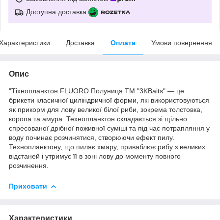
Доступна доставка
Характеристики
Доставка
Оплата
Умови повернення
Опис
"Тіхнопланктон FLUORO Полуниця ТМ "3KBaits" — це
брикети класичної циліндричної форми, які використовуються
як прикорм для лову великої білої риби, зокрема толстовка,
коропа та амура. Технопланктон складається зі щільно
спресованої дрібної поживної суміші та під час потрапляння у
воду починає розчинятися, створюючи ефект пилу.
Технопланктону, що пиляє хмару, приваблює рибу з великих
відстаней і утримує її в зоні лову до моменту повного
розчинення.
Приховати
Характеристики