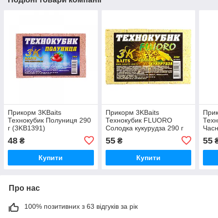
Прикорм 3KBaits
Прикорм 3KBaits
Прик
Технокубик Полуниця 290
Технокубик FLUORO
Тех
г (3KB1391)
Солодка кукурудза 290 г
Часн
(3KB1620)
48
55
55
₴
₴
Купити
Купити
Про нас
100% позитивних з 63 відгуків за рік