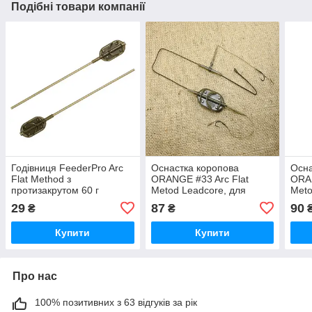
Подібні товари компанії
Годівниця FeederPro Arc
Оснастка коропова
Осна
Flat Method з
ORANGE #33 Arc Flat
ORAN
протизакрутом 60 г
Metod Leadcore, для
Meto
(3KB5353)
бойла, 40 г, у пап. 1 шт.
бойла
29
87
90
₴
₴
(3KB1566)
(3KB
Купити
Купити
Про нас
100% позитивних з 63 відгуків за рік