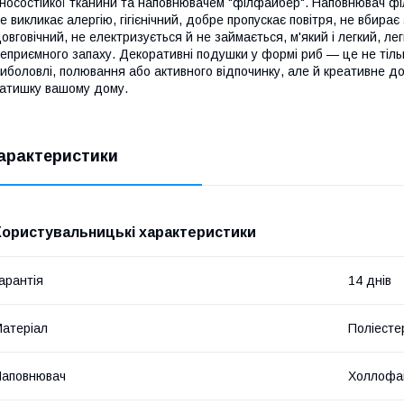
носостійкої тканини та наповнювачем "філфайбер". Наповнювач фі
е викликає алергію, гігієнічний, добре пропускає повітря, не вбирає
овговічний, не електризується й не займається, м'який і легкий, л
еприємного запаху. Декоративні подушки у формі риб — це не тіл
иболовлі, полювання або активного відпочинку, але й креативне д
атишку вашому дому.
арактеристики
Користувальницькі характеристики
арантія
14 днів
атеріал
Поліесте
Наповнювач
Холлофа