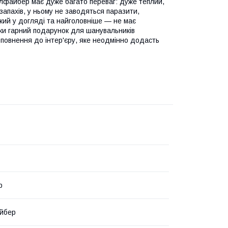
лфайбер має дуже багато переваг: дуже теплий,
 запахів, у ньому не заводяться паразити,
егкий у догляді та найголовніше — не має
ьки гарний подарунок для шанувальників
оповнення до інтер'єру, яке неодмінно додасть
р
йбер