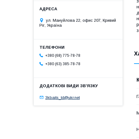
з
н
д
н
ул. Мануйлова 22, офис 207, Кривий
р
Ріг, Україна
з
Х
+380 (68) 775-78-78
+380 (63) 385-78-78
Г
3kbaits_td@ukr.net
М