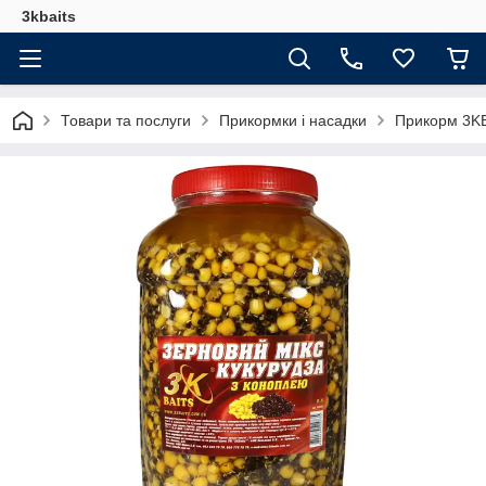
3kbaits
Товари та послуги
Прикормки і насадки
Прикорм 3KB