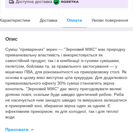
Доступна доставка
Характеристики
Доставка
Оплата
Умови повернення
Опис
Суміш "приварених" зерен — "Зерновий МІКС" має природну
приманювальну властивість і використовується як
самостійний продукт, так і в комбінації із сухими сумішами,
пелетсом, бойлами та, за правильного застосування — у
мішечках ПВА, для різноманітності на прикормовому столі. Як
основа в цьому міксі виступає ціла кукурудза. Для додаткового
приманювального ефекту 30% суміші становлять зерна
конопель. "Зерновий МІКС" дає змогу пригодовувати великі
ділянки ловлі, оскільки буде швидко ідентичний рибою. Риба
не насичується ним занадто швидко та вимушена залишатися
в прикормовій зоні, збираючи зерна один за одним. Є
ефективним прикормом, як для холодної, так і для теплої
води.
Приховати