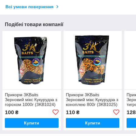
Всі умови повернення
Подібні товари компанії
Прикорм 3KBaits
Прикорм 3KBaits
Прик
Зерновий мікс Кукурудза з
Зерновий мікс Кукурудза з
Зерн
горохом 1000г (3KB1024)
коноплею 800г (3KB1025)
тигр
(3KB
100
110
128
₴
₴
Купити
Купити