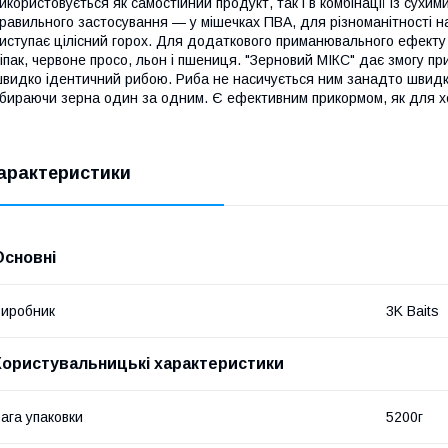
икористовується як самостійний продукт, так і в комбінації із сухим
равильного застосування — у мішечках ПВА, для різноманітності на
иступає цілісний горох. Для додаткового приманювального ефекту 
іпак, червоне просо, льон і пшениця. "Зерновий МІКС" дає змогу при
видко ідентичний рибою. Риба не насичується ним занадто швидко
бираючи зерна один за одним. Є ефективним прикормом, як для хол
арактеристики
Основні
иробник
3K Baits
Користувальницькі характеристики
ага упаковки
5200г