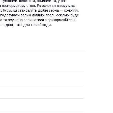
и сумішами, пелетсом, бойлами та, у разі
 прикормовому столі. Як основа в цьому міксі
5% суміші становлять дрібні зерна — конопля,
годовувати великі ділянки ловлі, оскільки буде
 та змушена залишатися в прикормовій зоні,
одної, так і для теплої води.