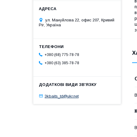
в
п
в
р
ул. Мануйлова 22, офис 207, Кривий
ш
Ріг, Україна
з
Х
+380 (68) 775-78-78
+380 (63) 385-78-78
В
3kbaits_td@ukr.net
В