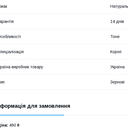
Смак
Натурал
арантія
14 днів
собливості
Тоне
пеціалізація
Короп
раїна-виробник товару
Україна
ип
Зернові
нформація для замовлення
іна:
490 ₴