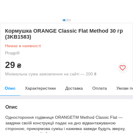
Кормушка ORANGE Classic Flat Method 30 гр
(3KB1583)
Немає в наявності
Роздріб
29
₴
Мінімальна сума замовлення на сайті — 200 ₴
Опис
Характеристики
Доставка
Оплата
Умови п
Опис
Одностороння годівниця ORANGETM Method Classic Flat —
завдяки своїй конструкції падає на дно відвантажуваною
стороною, прикормова суміш і наживка завжди будуть зверху,