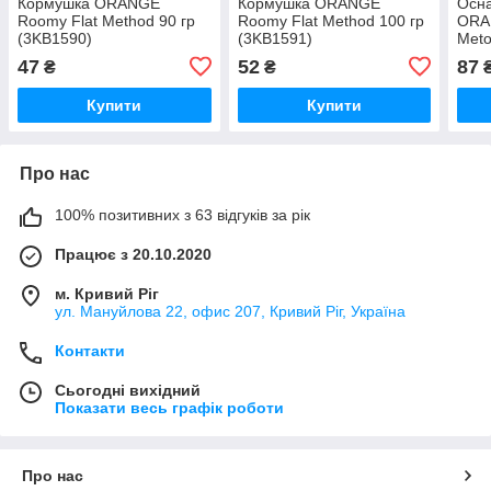
Кормушка ORANGE
Кормушка ORANGE
Осна
Roomy Flat Method 90 гр
Roomy Flat Method 100 гр
ORAN
(3KB1590)
(3KB1591)
Meto
бойла
47
52
87
₴
₴
(3KB
Купити
Купити
Про нас
100% позитивних з 63 відгуків за рік
Працює з 20.10.2020
м. Кривий Ріг
ул. Мануйлова 22, офис 207, Кривий Ріг, Україна
Контакти
Сьогодні вихідний
Показати весь графік роботи
Про нас