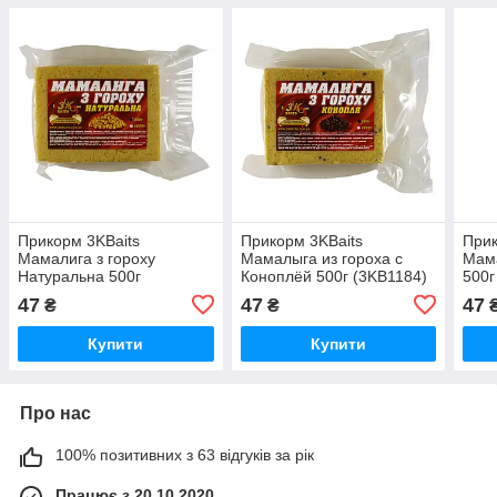
Прикорм 3KBaits
Прикорм 3KBaits
Прик
Мамалига з гороху
Мамалыга из гороха с
Мама
Натуральна 500г
Коноплёй 500г (3KB1184)
500г
(3KB1183)
47
47
47
₴
₴
Купити
Купити
Про нас
100% позитивних з 63 відгуків за рік
Працює з 20.10.2020