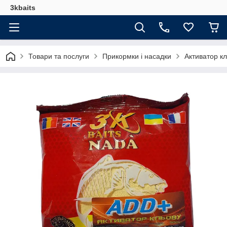
3kbaits
Товари та послуги
Прикормки і насадки
Активатор к