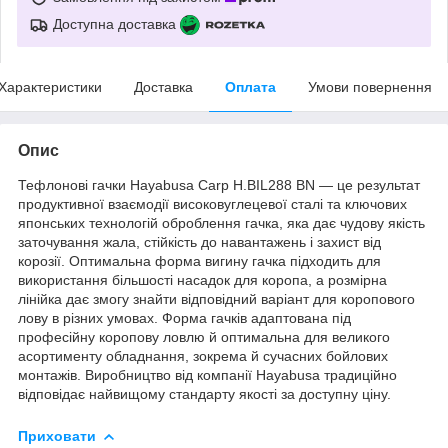
Доступна доставка
Характеристики
Доставка
Оплата
Умови повернення
Опис
Тефлонові гачки Hayabusa Carp H.BIL288 BN — це результат
продуктивної взаємодії високовуглецевої сталі та ключових
японських технологій оброблення гачка, яка дає чудову якість
заточування жала, стійкість до навантажень і захист від
корозії. Оптимальна форма вигину гачка підходить для
використання більшості насадок для коропа, а розмірна
лінійка дає змогу знайти відповідний варіант для коропового
лову в різних умовах. Форма гачків адаптована під
професійну коропову ловлю й оптимальна для великого
асортименту обладнання, зокрема й сучасних бойлових
монтажів. Виробництво від компанії Hayabusa традиційно
відповідає найвищому стандарту якості за доступну ціну.
Приховати