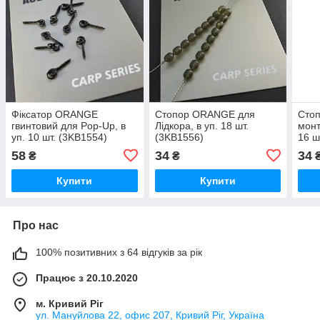
Фіксатор ORANGE
Стопор ORANGE для
Сто
гвинтовий для Pop-Up, в
Лідкора, в уп. 18 шт.
монт
уп. 10 шт. (3KB1554)
(3KB1556)
16 ш
58
34
34
₴
₴
Купити
Купити
Про нас
100% позитивних з 64 відгуків за рік
Працює з 20.10.2020
м. Кривий Ріг
ул. Мануйлова 22, офис 207, Кривий Ріг, Україна