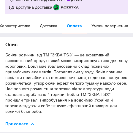
Доступна доставка
Характеристики
Доставка
Оплата
Умови повернення
Опис
Бойли розчинні від ТМ "3KBAITS®" — це ефективний
високоякісний продукт, який може використовуватися для лову
коропових. Бойл має збалансований склад поживних і
привабливих елементів. Потрапляючи у воду, бойл починає
виділяти привабливі та поживні речовини, водночас поступово
розчиняється, утворюючи ефект легкого туману навколо себе.
Час повного розчинення залежно від температури води
становить приблизно 4 години. Бойли ТМ "3KBAITS®"
пройшли тривалі випробування на водоймах України й
зарекомендували себе як дуже ефективний прикорм для
великої білої риби.
Приховати