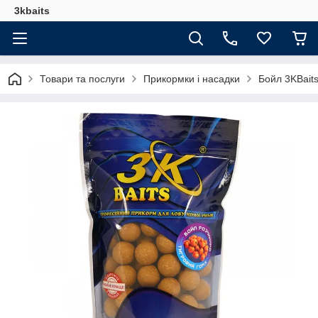
3kbaits
Товари та послуги
Прикормки і насадки
Бойл 3KBait