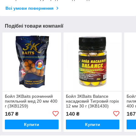
Всі умови повернення
Подібні товари компанії
Бойл 3KBaits розчинний
Бойл 3KBaits Balance
Бойл
пиляльний мед 20 мм 400
насадковий Тигровий горіх
пиля
г (3KB1259)
12 мм 30 г (3KB1430)
400 
167
140
167
₴
₴
Купити
Купити