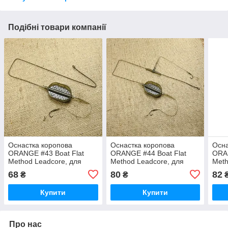
Подібні товари компанії
Оснастка коропова
Оснастка коропова
Осна
ORANGE #43 Boat Flat
ORANGE #44 Boat Flat
ORAN
Method Leadcore, для
Method Leadcore, для
Meth
бойла, 30 г, у пап. 1 шт.
бойла, 30 г, у пап. 1 шт.
бойла
68
80
82
₴
₴
(3KB1770)
(3KB1774)
(3KB
Купити
Купити
Про нас