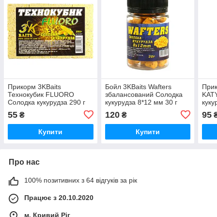
Прикорм 3KBaits
Бойл 3KBaits Wafters
Прик
Технокубик FLUORO
збалансований Солодка
KAT
Солодка кукурудза 290 г
кукурудза 8*12 мм 30 г
куку
(3KB1620)
(3KB1323)
55
120
95
₴
₴
Купити
Купити
Про нас
100% позитивних з 64 відгуків за рік
Працює з 20.10.2020
м. Кривий Ріг