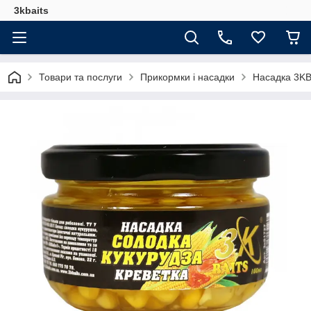
3kbaits
Товари та послуги
Прикормки і насадки
Насадка 3KB