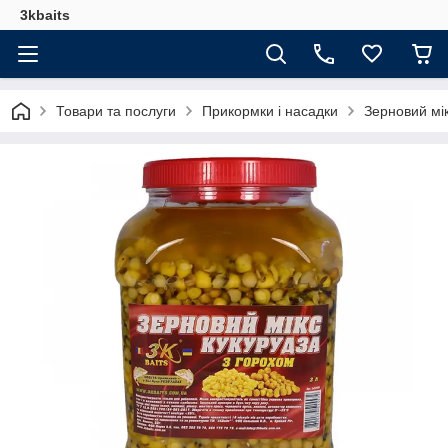
3kbaits
Товари та послуги
Прикормки і насадки
Зерновий мік