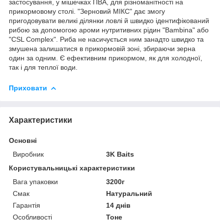
застосування, у мішечках ПВА, для різноманітності на
прикормовому столі. "Зерновий МІКС" дає змогу
пригодовувати великі ділянки ловлі й швидко ідентифікований
рибою за допомогою ароми нутритивних рідин "Bambina" або
"CSL Complex". Риба не насичується ним занадто швидко та
змушена залишатися в прикормовій зоні, збираючи зерна
один за одним. Є ефективним прикормом, як для холодної,
так і для теплої води.
Приховати
Характеристики
Основні
Виробник
3K Baits
Користувальницькі характеристики
Вага упаковки
3200г
Смак
Натуральний
Гарантія
14 днів
Особливості
Тоне