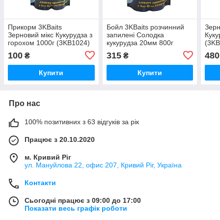
Прикорм 3KBaits
Бойл 3KBaits розчинний
Зерн
Зерновий мікс Кукурудза з
запилені Солодка
Куку
горохом 1000г (3KB1024)
кукурудза 20мм 800г
(3KB
(3KB1217)
100
315
480
₴
₴
Купити
Купити
Про нас
100% позитивних з 63 відгуків за рік
Працює з 20.10.2020
м. Кривий Ріг
ул. Мануйлова 22, офис 207, Кривий Ріг, Україна
Контакти
Сьогодні працює з 09:00 до 17:00
Показати весь графік роботи