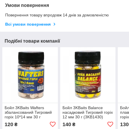
Умови повернення
Повернення товару впродовж 14 днів за домовленістю
Всі умови повернення
Подібні товари компанії
Бойл 3KBaits Wafters
Бойл 3KBaits Balance
Бойл
збалансований Тигровий
насадковий Тигровий горіх
плав
горіх 10*14 мм 30 г
12 мм 30 г (3KB1430)
горі
(3KB1360)
120
140
130
₴
₴