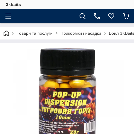
3kbaits
Товари та послуги
Прикормки і насадки
Бойл 3KBaits