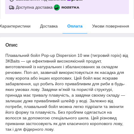
Доступна доставка
Характеристики
Доставка
Оплата
Умови повернення
Опис
Плавальний бойл Pop-up Dispersion 10 мм (тигровий горіх) від
3KBaits — це ефективний високоякісний продукт,
виготовлений із натуральних і збалансованих за складом
речовин. Поп-ап, зазвичай використовується як насадка для
лову коропа або інших коропових. Цей бойл має яскраве
забарвлення, що робить його привабливим для риби в будь-
яких умовах лову. Завдяки м'якій та пористій структурі,
принада має тривалу плавучість, а завдяки своєму складу —
залишає дуже привабливий шлейф у воді. Залежно від
потреби, плавальний бойл можна легко підрізати та змінити
його форму та плавучість. Без проблем одягається на
волосся за допомогою спеціального шила. Цей різновид
приманки застосовують як для класичного коропового лову,
так і для фідерного лову.