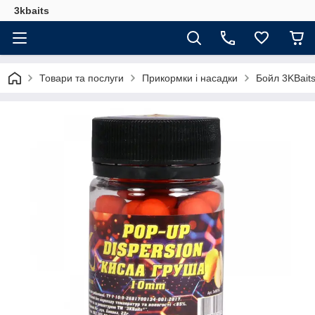
3kbaits
Товари та послуги
Прикормки і насадки
Бойл 3KBait