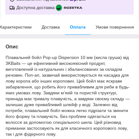
Доступна доставка
Характеристики
Доставка
Оплата
Умови повернення
Опис
Плавальний бойл Pop-up Dispersion 10 мм (кисла груша) від
3KBaits — це ефективний високоякісний продукт,
виготовлений із натуральних і збалансованих за складом
речовин. Поп-ап, зазвичай використовується як насадка для
лову коропа або інших коропових. Цей бойл має яскраве
забарвлення, що робить його привабливим для риби в будь-
яких умовах лову. Завдяки м'якій та пористій структурі,
принада має тривалу плавучість, а завдяки своєму складу —
залишає дуже привабливий шлейф у воді. Залежно від
потреби, плавальний бойл можна легко підрізати та змінити
його форму та плавучість. Без проблем одягається на
волосся за допомогою спеціального шила. Цей різновид
приманки застосовують як для класичного коропового лову,
так і для фідерного лову.