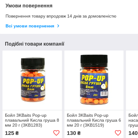
Умови повернення
Повернення товару впродовж 14 днів за домовленістю
Всі умови повернення
Подібні товари компанії
Бойл 3KBaits Pop-up
Бойл 3KBaits Pop-up
Бойл
плавальний Кисла груша 8
плавальний Кисла груша 6
наса
мм 20 г (3KB1283)
мм 20 г (3KB1519)
груш
(3KB
125
130
140
₴
₴