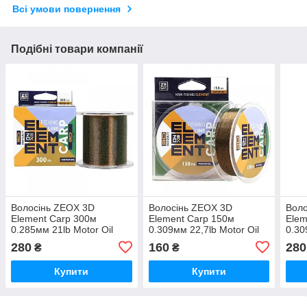
Всі умови повернення
Подібні товари компанії
Волосінь ZEOX 3D
Волосінь ZEOX 3D
Воло
Element Carp 300м
Element Carp 150м
Elem
0.285мм 21lb Motor Oil
0.309мм 22,7lb Motor Oil
0.30
(3KB1898)
(3KB1899)
(3KB
280
160
280
₴
₴
Купити
Купити