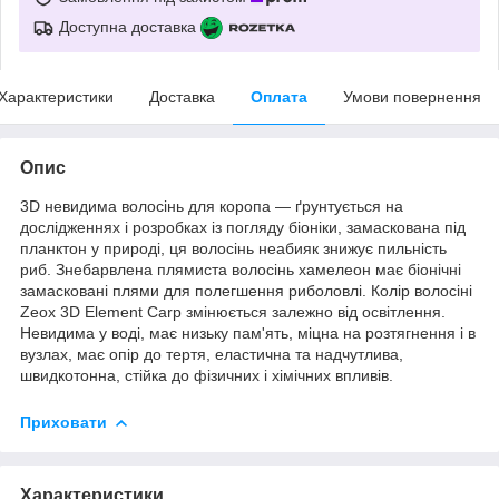
Доступна доставка
Характеристики
Доставка
Оплата
Умови повернення
Опис
3D невидима волосінь для коропа — ґрунтується на
дослідженнях і розробках із погляду біоніки, замаскована під
планктон у природі, ця волосінь неабияк знижує пильність
риб. Знебарвлена плямиста волосінь хамелеон має біонічні
замасковані плями для полегшення риболовлі. Колір волосіні
Zeox 3D Element Carp змінюється залежно від освітлення.
Невидима у воді, має низьку пам'ять, міцна на розтягнення і в
вузлах, має опір до тертя, еластична та надчутлива,
швидкотонна, стійка до фізичних і хімічних впливів.
Приховати
Характеристики