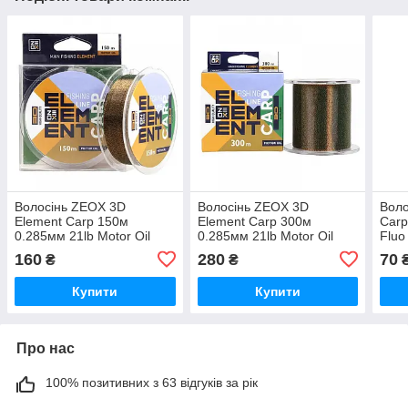
Волосінь ZEOX 3D
Волосінь ZEOX 3D
Воло
Element Carp 150м
Element Carp 300м
Carp
0.285мм 21lb Motor Oil
0.285мм 21lb Motor Oil
Fluo
(3KB1897)
(3KB1898)
160
280
70
₴
₴
Купити
Купити
Про нас
100% позитивних з 63 відгуків за рік