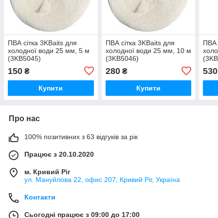
ПВА сітка 3KBaits для
ПВА сітка 3KBaits для
ПВА 
холодної води 25 мм, 5 м
холодної води 25 мм, 10 м
холо
(3KB5045)
(3KB5046)
(3KB
150
280
530
₴
₴
Купити
Купити
Про нас
100% позитивних з 63 відгуків за рік
Працює з 20.10.2020
м. Кривий Ріг
ул. Мануйлова 22, офис 207, Кривий Ріг, Україна
Контакти
Сьогодні працює з 09:00 до 17:00