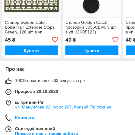
Стопор Golden Catch
Стопор Golden Catch
Стоп
Boilie Hair Extender Stops
прозорий 3035CL М, 9 шт.
проз
Green, 126 шт. в уп.
в уп. (3KB5123)
в уп
(3KB5122)
45
40
40
₴
₴
Купити
Купити
Про нас
100% позитивних з 63 відгуків за рік
Працює з 20.10.2020
м. Кривий Ріг
ул. Мануйлова 22, офис 207, Кривий Ріг, Україна
Контакти
Сьогодні вихідний
Показати весь графік роботи