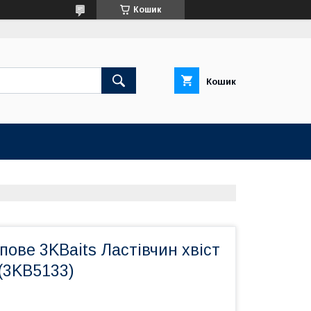
Кошик
Кошик
пове 3KBaits Ластівчин хвіст
 (3KB5133)