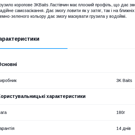
рузило коропове 3KBaits Ластівчин має плоский профіль, що дає зм
адійне самозасікання. Дає змогу ловити як у затяг, так і на ближні
емно-зеленого кольору дає змогу маскувати грузила у водоймі.
арактеристики
Основні
иробник
3K Baits
Користувальницькі характеристики
ага
180г
арантія
14 днів