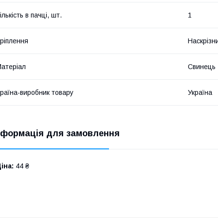
ількість в пачці, шт.
1
ріплення
Наскрізн
атеріал
Свинець
раїна-виробник товару
Україна
нформація для замовлення
іна:
44 ₴