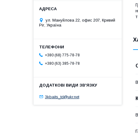
Г
н
т
ул. Мануйлова 22, офис 207, Кривий
Ріг, Україна
Х
+380 (68) 775-78-78
+380 (63) 385-78-78
В
3kbaits_td@ukr.net
В
Г