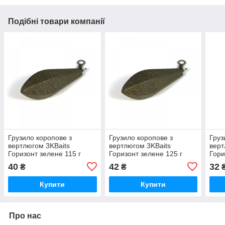
Подібні товари компанії
Грузило коропове з
Грузило коропове з
Груз
вертлюгом 3KBaits
вертлюгом 3KBaits
верт
Горизонт зелене 115 г
Горизонт зелене 125 г
Гори
(3KB5139)
(3KB5140)
(3KB
40
42
32
₴
₴
Купити
Купити
Про нас