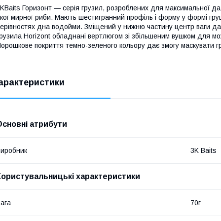
KBaits Горизонт — серія грузил, розроблених для максимальної да
кої мирної риби. Мають шестигранний профіль і форму у формі гру
ерівностях дна водойми. Зміщений у нижню частину центр ваги дає
рузила Horizont обладнані вертлюгом зі збільшеним вушком для мо
орошкове покриття темно-зеленого кольору дає змогу маскувати г
арактеристики
Основні атрибути
иробник
3K Baits
Користувальницькі характеристики
ага
70г