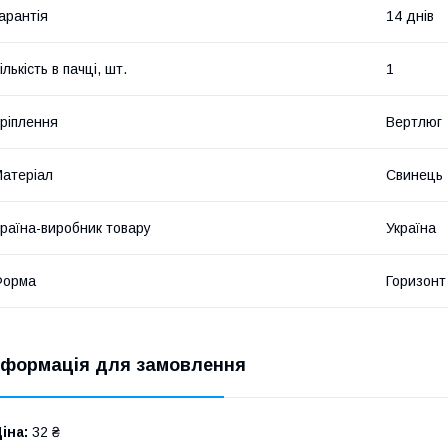
арантія
14 днів
ількість в пачці, шт.
1
ріплення
Вертлюг
атеріал
Свинець
раїна-виробник товару
Україна
Форма
Горизонт
нформація для замовлення
іна:
32 ₴