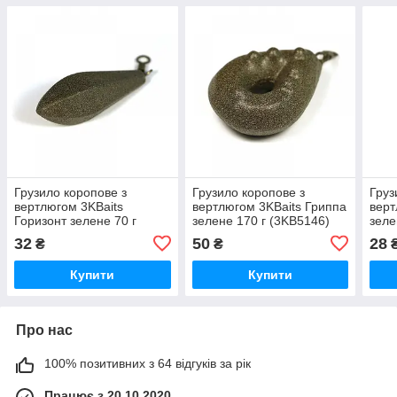
Грузило коропове з
Грузило коропове з
Груз
вертлюгом 3KBaits
вертлюгом 3KBaits Гриппа
верт
Горизонт зелене 70 г
зелене 170 г (3KB5146)
зеле
(3KB5141)
32
50
28
₴
₴
Купити
Купити
Про нас
100% позитивних з 64 відгуків за рік
Працює з 20.10.2020