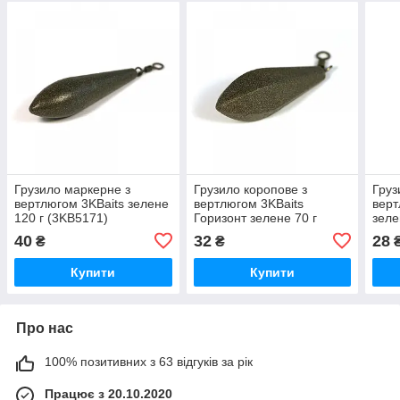
Грузило маркерне з
Грузило коропове з
Груз
вертлюгом 3KBaits зелене
вертлюгом 3KBaits
верт
120 г (3KB5171)
Горизонт зелене 70 г
зеле
(3KB5141)
40
32
28
₴
₴
Купити
Купити
Про нас
100% позитивних з 63 відгуків за рік
Працює з 20.10.2020